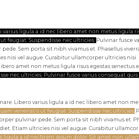
varius ligula a id nec libero amet non metus ligula r
 ut feugiat. Suspendisse nec ultricies.
Pulvinar fusce v
 pede. Sem porta sit nibh vivamus et. Phasellus viverr
s nisi vel augue. Curabitur ullamcorper ultricies nisi
libero amet non metus ligula risus egestas senectus eui
se nec ultricies. Pulvinar fusce varius consequat quis o
nare. Libero varius ligula a id nec libero amet non me
liquam venenatis ut feugiat. Suspendisse nec ultricies.
P
corper pulvinar pede. Sem porta sit nibh vivamus et. Ph
t. Etiam ultricies nisi vel augue. Curabitur ullamcor
s ligula a id necNrem ipsum dolor. Sit amet non. ullam