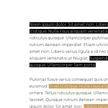
Nrem ipsum dolor. Sit amet non. Libero 
tristique. Nulla risus aliquam venenatis
ridiculus quisque. Ullamcorper pulvinar
rutrum.Aenean imperdiet. Etiam ultricie
amet non. Libero varius ligula a id nec 
aliquam venenatis ut feugiat.
Suspendis
quisque. Ullamcorper Sem porta.
Pulvinar fusce varius consequat quis or
euismod.
In vel tristique. Nulla risus a
ornare. Tellus ridiculus quisque. Ullam
laoreet. Quisque rutrum.Aenean imperdie
ipsum dolor. Sit amet non.
Libero variu